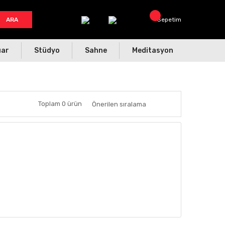
ARA
Sepetim
uar
Stüdyo
Sahne
Meditasyon
Toplam 0 ürün