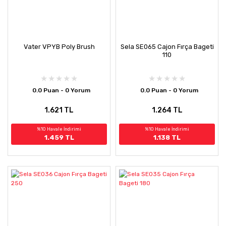
Vater VPYB Poly Brush
Sela SE065 Cajon Fırça Bageti
110
0.0 Puan - 0 Yorum
0.0 Puan - 0 Yorum
1.621 TL
1.264 TL
%10 Havale İndirimi
%10 Havale İndirimi
1.459 TL
1.138 TL