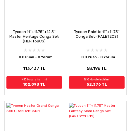
Tycoon 11''+11,75''+12,5''
Tycoon Palette 11''+11,75''
Master Heritage Conga Seti
Conga Seti (PALET2CS)
(HERIT3BCS)
0.0 Puan - 0 Yorum
0.0 Puan - 0 Yorum
113.437 TL
58.196 TL
%10 Havale İndirimi
%10 Havale İndirimi
102.093 TL
52.376 TL