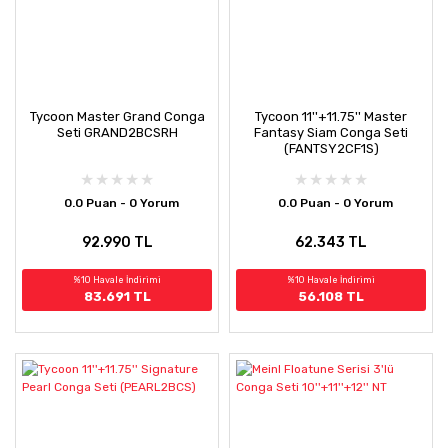
Tycoon Master Grand Conga
Tycoon 11''+11.75'' Master
Seti GRAND2BCSRH
Fantasy Siam Conga Seti
(FANTSY2CF1S)
0.0 Puan - 0 Yorum
0.0 Puan - 0 Yorum
92.990 TL
62.343 TL
%10 Havale İndirimi
%10 Havale İndirimi
83.691 TL
56.108 TL