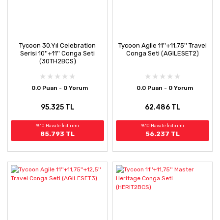
Tycoon 30.Yıl Celebration
Tycoon Agile 11''+11,75'' Travel
Serisi 10''+11'' Conga Seti
Conga Seti (AGILESET2)
(30TH2BCS)
0.0 Puan - 0 Yorum
0.0 Puan - 0 Yorum
95.325 TL
62.486 TL
%10 Havale İndirimi
%10 Havale İndirimi
85.793 TL
56.237 TL