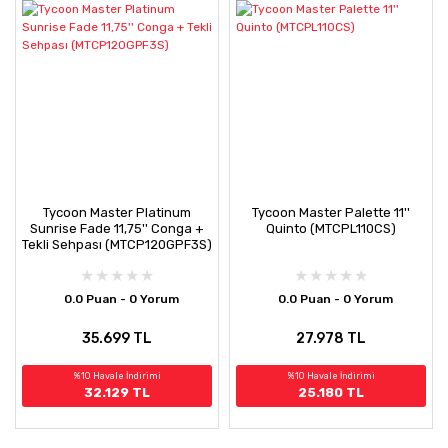
Tycoon Master Platinum
Tycoon Master Palette 11''
Sunrise Fade 11,75'' Conga +
Quinto (MTCPL110CS)
Tekli Sehpası (MTCP120GPF3S)
0.0 Puan - 0 Yorum
0.0 Puan - 0 Yorum
35.699 TL
27.978 TL
%10 Havale İndirimi
%10 Havale İndirimi
32.129 TL
25.180 TL