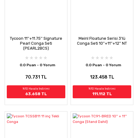
Tycoon 11''+11.75'' Signature
Meinl Floatune Serisi 3'lü
Pearl Conga Seti
Conga Seti 10''+11''+12'' NT
(PEARL2BCS)
0.0 Puan - 0 Yorum
0.0 Puan - 0 Yorum
70.731 TL
123.458 TL
%10 Havale İndirimi
%10 Havale İndirimi
63.658 TL
111.112 TL