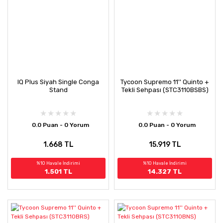
IQ Plus Siyah Single Conga
Tycoon Supremo 11'' Quinto +
Stand
Tekli Sehpası (STC3110BSBS)
0.0 Puan - 0 Yorum
0.0 Puan - 0 Yorum
1.668 TL
15.919 TL
%10 Havale İndirimi
%10 Havale İndirimi
1.501 TL
14.327 TL