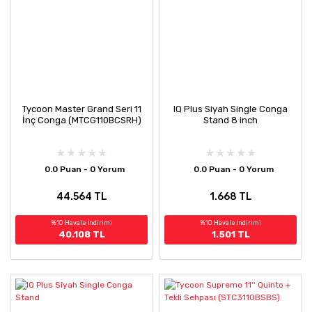
Tycoon Master Grand Seri 11
IQ Plus Siyah Single Conga
İnç Conga (MTCG110BCSRH)
Stand 8 inch
0.0 Puan - 0 Yorum
0.0 Puan - 0 Yorum
44.564 TL
1.668 TL
%10 Havale İndirimi
%10 Havale İndirimi
40.108 TL
1.501 TL