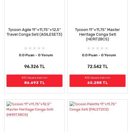
Tycoon Agile 11''+11,75''+12,5''
Tycoon 11''+11,75'' Master
Travel Conga Seti (AGILESET3)
Heritage Conga Seti
(HERIT2BCS)
0.0 Puan - 0 Yorum
0.0 Puan - 0 Yorum
96.326 TL
72.542 TL
%10 Havale İndirimi
%10 Havale İndirimi
86.693 TL
65.288 TL