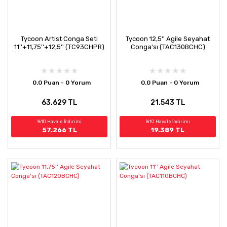
Tycoon Artist Conga Seti
Tycoon 12,5'' Agile Seyahat
11''+11,75''+12,5'' (TC93CHPR)
Conga'sı (TAC130BCHC)
0.0 Puan - 0 Yorum
0.0 Puan - 0 Yorum
63.629 TL
21.543 TL
%10 Havale İndirimi
%10 Havale İndirimi
57.266 TL
19.389 TL