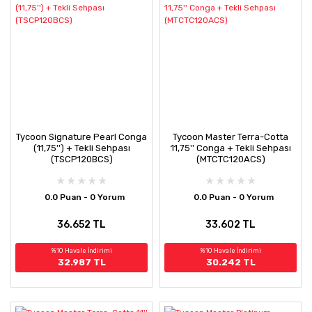
Tycoon Signature Pearl Conga
Tycoon Master Terra-Cotta
(11,75'') + Tekli Sehpası
11,75'' Conga + Tekli Sehpası
(TSCP120BCS)
(MTCTC120ACS)
0.0 Puan - 0 Yorum
0.0 Puan - 0 Yorum
36.652 TL
33.602 TL
%10 Havale İndirimi
%10 Havale İndirimi
32.987 TL
30.242 TL