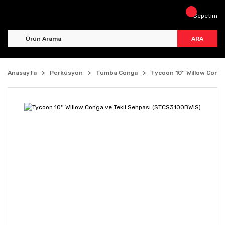
Sepetim
ARA
Anasayfa
Perküsyon
Tumba Conga
Tycoon 10'' Willow Cong