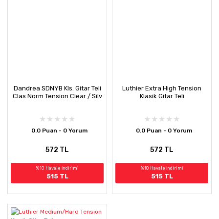
Dandrea SDNYB Kls. Gitar Teli
Luthier Extra High Tension
Clas Norm Tension Clear / Silv
Klasik Gitar Teli
0.0 Puan - 0 Yorum
0.0 Puan - 0 Yorum
572 TL
572 TL
%10 Havale İndirimi
%10 Havale İndirimi
515 TL
515 TL