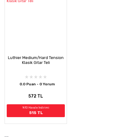
Luthier Medium/Hard Tension
Klasik Gitar Teli
0.0 Puan - 0 Yorum
572 TL
%10 Havale İndirimi
515 TL