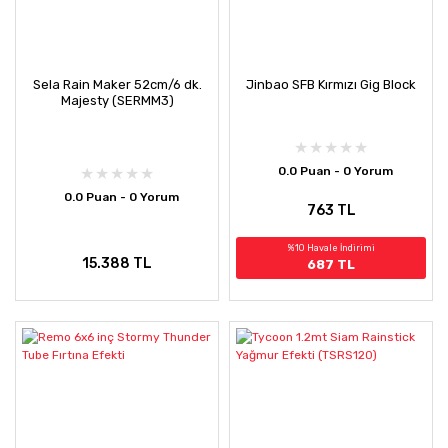
Sela Rain Maker 52cm/6 dk.
Jinbao SFB Kırmızı Gig Block
Majesty (SERMM3)
0.0 Puan - 0 Yorum
0.0 Puan - 0 Yorum
763 TL
%10 Havale İndirimi
15.388 TL
687 TL