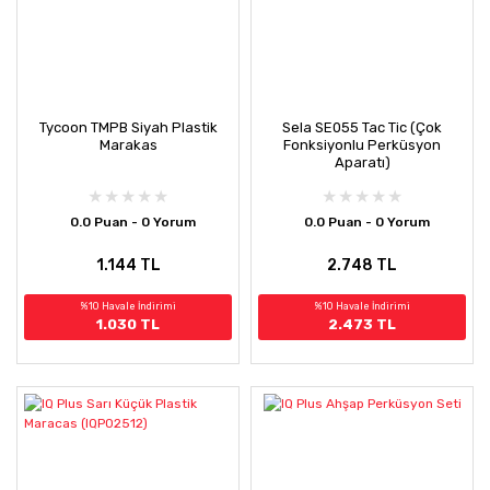
Tycoon TMPB Siyah Plastik
Sela SE055 Tac Tic (Çok
Marakas
Fonksiyonlu Perküsyon
Aparatı)
0.0 Puan - 0 Yorum
0.0 Puan - 0 Yorum
1.144 TL
2.748 TL
%10 Havale İndirimi
%10 Havale İndirimi
1.030 TL
2.473 TL