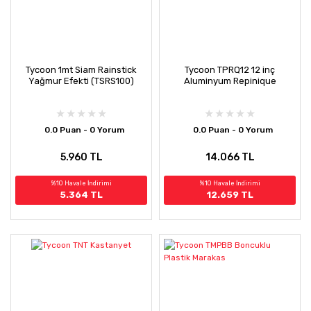
Tycoon 1mt Siam Rainstick
Tycoon TPRQ12 12 inç
Yağmur Efekti (TSRS100)
Aluminyum Repinique
0.0 Puan - 0 Yorum
0.0 Puan - 0 Yorum
5.960 TL
14.066 TL
%10 Havale İndirimi
%10 Havale İndirimi
5.364 TL
12.659 TL