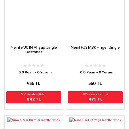
Meinl WJC1M Ahşap Jingle
Meinl FJS1ABK Finger Jingle
Castanet
0.0 Puan - 0 Yorum
0.0 Puan - 0 Yorum
935 TL
550 TL
%10 Havale İndirimi
%10 Havale İndirimi
842 TL
495 TL