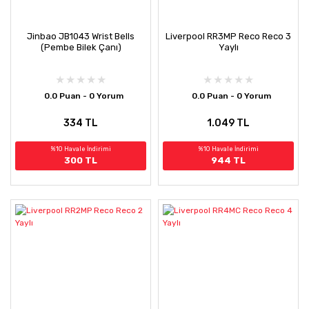
Jinbao JB1043 Wrist Bells
Liverpool RR3MP Reco Reco 3
(Pembe Bilek Çanı)
Yaylı
0.0 Puan - 0 Yorum
0.0 Puan - 0 Yorum
334 TL
1.049 TL
%10 Havale İndirimi
%10 Havale İndirimi
300 TL
944 TL