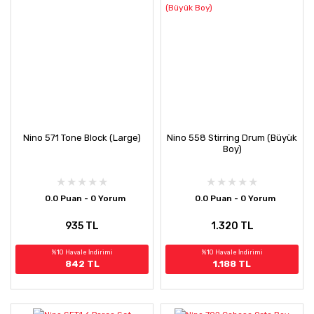
Nino 571 Tone Block (Large)
Nino 558 Stirring Drum (Büyük
Boy)
0.0 Puan - 0 Yorum
0.0 Puan - 0 Yorum
935 TL
1.320 TL
%10 Havale İndirimi
%10 Havale İndirimi
842 TL
1.188 TL