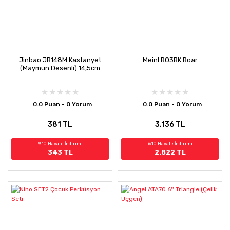
Jinbao JB148M Kastanyet
Meinl RO3BK Roar
(Maymun Desenli) 14,5cm
0.0 Puan - 0 Yorum
0.0 Puan - 0 Yorum
381 TL
3.136 TL
%10 Havale İndirimi
%10 Havale İndirimi
343 TL
2.822 TL