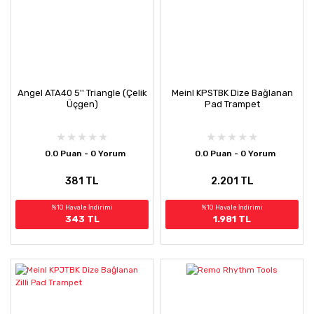
Angel ATA40 5'' Triangle (Çelik
Meinl KPSTBK Dize Bağlanan
Üçgen)
Pad Trampet
0.0 Puan - 0 Yorum
0.0 Puan - 0 Yorum
381 TL
2.201 TL
%10 Havale İndirimi
%10 Havale İndirimi
343 TL
1.981 TL