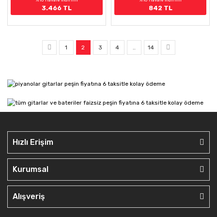
3.466 TL
842 TL
1
2
3
4
..
14
Hızlı Erişim
Kurumsal
Alışveriş