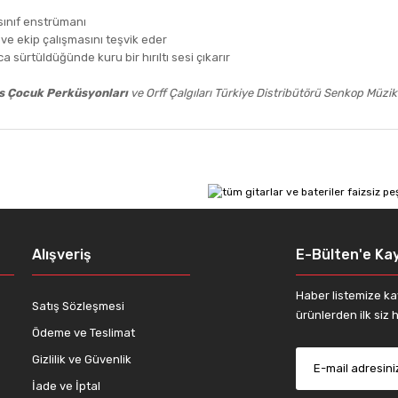
sınıf enstrümanı
 ve ekip çalışmasını teşvik eder
ca sürtüldüğünde kuru bir hırıltı sesi çıkarır
us Çocuk Perküsyonları
ve Orff Çalgıları Türkiye Distribütörü Senkop Müzik 
 diğer konularda yetersiz gördüğünüz noktaları öneri formunu kullanarak tar
Bu ürüne ilk yorumu siz yapın!
Yorum Yaz
Alışveriş
E-Bülten'e Kay
Haber listemize ka
Satış Sözleşmesi
ürünlerden ilk siz h
Ödeme ve Teslimat
Gizlilik ve Güvenlik
İade ve İptal