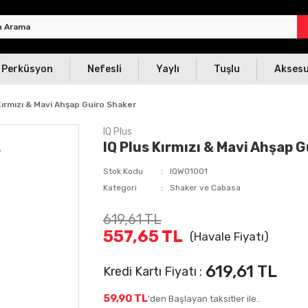
Perküsyon
Nefesli
Yaylı
Tuşlu
Akses
Kırmızı & Mavi Ahşap Guiro Shaker
IQ Plus
IQ Plus Kırmızı & Mavi Ahşap 
Stok Kodu
IQW01001
Kategori
Shaker ve Cabasa
619,61 TL
557,65 TL
(Havale Fiyatı)
619,61 TL
Kredi Kartı Fiyatı :
59,90 TL
'den Başlayan taksitler ile..