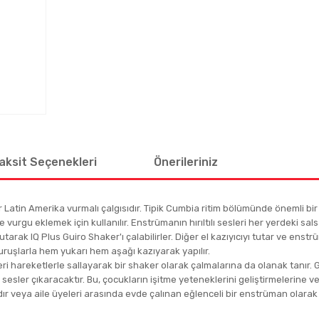
aksit Seçenekleri
Önerileriniz
 Latin Amerika vurmalı çalgısıdır. Tipik Cumbia ritim bölümünde önemli bir r
 vurgu eklemek için kullanılır. Enstrümanın hırıltılı sesleri her yerdeki salsa
tarak IQ Plus Guiro Shaker'ı çalabilirler. Diğer el kazıyıcıyı tutar ve ens
uruşlarla hem yukarı hem aşağı kazıyarak yapılır.
i hareketlerle sallayarak bir shaker olarak çalmalarına da olanak tanır. G
esler çıkaracaktır. Bu, çocukların işitme yeteneklerini geliştirmelerine ve m
ır veya aile üyeleri arasında evde çalınan eğlenceli bir enstrüman olarak k