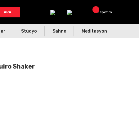
ARA
Sepetim
uar
Stüdyo
Sahne
Meditasyon
Guiro Shaker