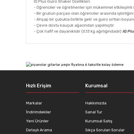
IQ Plus Guiro Shaker Özellikleri:
- Öğrenciler ve öğretmenler için mükemmel etkileşimli 
- Bir grubun parçası olan öğrenciler arasında işbirliğini
- Ahşap bir çubukla birlikte gelir ve guiro sırtları boyun
- Çevre dostu kauçuk ağacından yapılmıştır
- Çok hafif ve dayanıklıdır (0,13 kg ağırlığındadır)
IQ Pl
Bu ürünün fiyat bilgisi, resim, ürün açıklamalarında ve
Görüş ve önerileriniz için teşekkür ederiz.
Ürün resmi kalitesiz, bozuk veya görüntülenemiyor.
Ürün açıklamasında eksik bilgiler bulunuyor.
Ürün bilgilerinde hatalar bulunuyor.
Hızlı Erişim
Kurumsal
Ürün fiyatı diğer sitelerden daha pahalı.
Bu ürüne benzer farklı alternatifler olmalı.
Markalar
Hakkımızda
İndirimdekiler
Sanal Tur
Yeni Ürünler
Kurumsal Satış
Detaylı Arama
Sıkça Sorulan Sorular