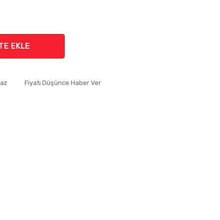
TE EKLE
Yaz
Fiyatı Düşünce Haber Ver