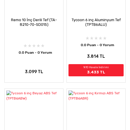
Remo 10 İnç Derili Tef (TA-
Tycoon 6 inç Aluminyum Tef
8210-70-SD015)
(TPTB6ALU)
0.0 Puan - 0 Yorum
0.0 Puan - 0 Yorum
3.814 TL
%10 Havale İndirimi
3.099 TL
3.433 TL