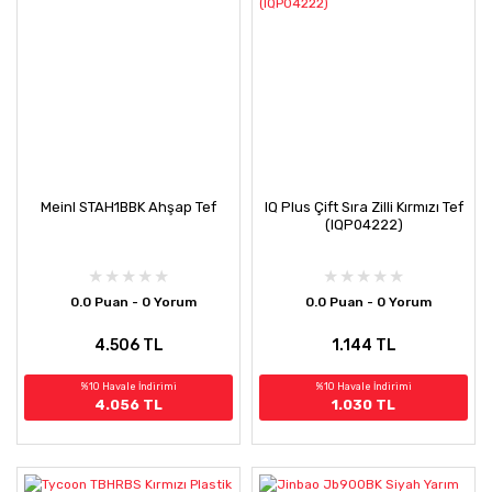
Meinl STAH1BBK Ahşap Tef
IQ Plus Çift Sıra Zilli Kırmızı Tef
(IQP04222)
0.0 Puan - 0 Yorum
0.0 Puan - 0 Yorum
4.506 TL
1.144 TL
%10 Havale İndirimi
%10 Havale İndirimi
4.056 TL
1.030 TL