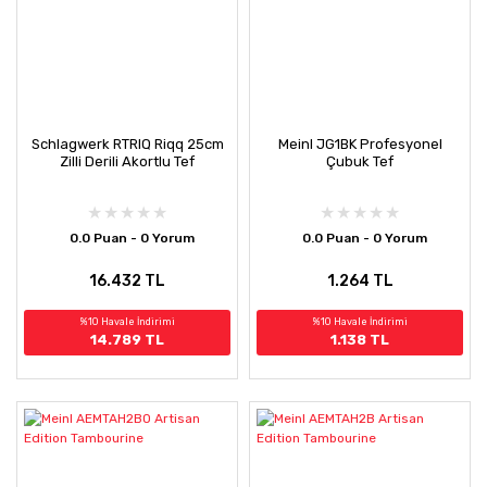
Schlagwerk RTRIQ Riqq 25cm
Meinl JG1BK Profesyonel
Zilli Derili Akortlu Tef
Çubuk Tef
0.0 Puan - 0 Yorum
0.0 Puan - 0 Yorum
16.432 TL
1.264 TL
%10 Havale İndirimi
%10 Havale İndirimi
14.789 TL
1.138 TL