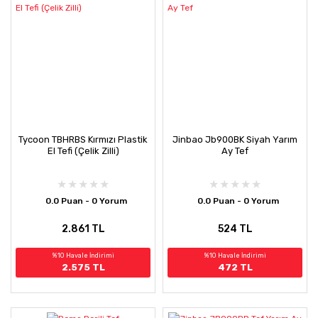
Tycoon TBHRBS Kırmızı Plastik
Jinbao Jb900BK Siyah Yarım
El Tefi (Çelik Zilli)
Ay Tef
0.0 Puan - 0 Yorum
0.0 Puan - 0 Yorum
2.861 TL
524 TL
%10 Havale İndirimi
%10 Havale İndirimi
2.575 TL
472 TL