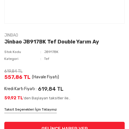
JINBAO
Jinbao JB917BK Tef Double Yarım Ay
Stok Kodu
JB917BK
Kategori
Tef
619,84 TL
557,86 TL
(Havale Fiyatı)
619,84 TL
Kredi Kartı Fiyatı :
59,92 TL
'den Başlayan taksitler ile..
Taksit Seçenekleri İçin Tıklayınız
GELİNCE HABER VER