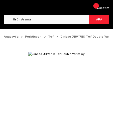
Sepetim
ARA
Anasayfa
Perküsyon
Tef
Jinbao JB917BK Tef Double Yarım