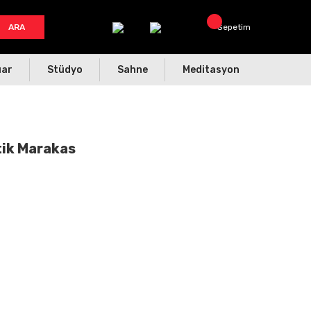
ARA
Sepetim
uar
Stüdyo
Sahne
Meditasyon
ik Marakas