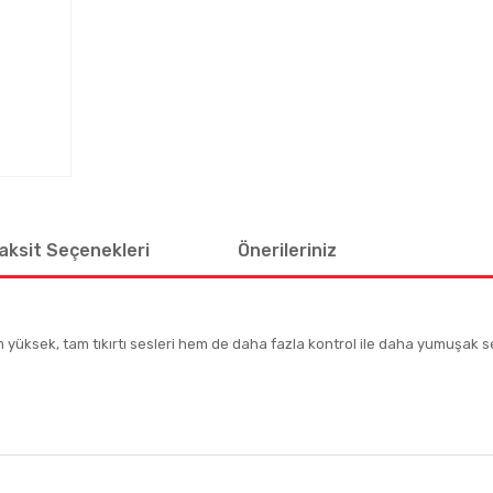
aksit Seçenekleri
Önerileriniz
m yüksek, tam tıkırtı sesleri hem de daha fazla kontrol ile daha yumuşak s
 diğer konularda yetersiz gördüğünüz noktaları öneri formunu kullanarak tar
Bu ürüne ilk yorumu siz yapın!