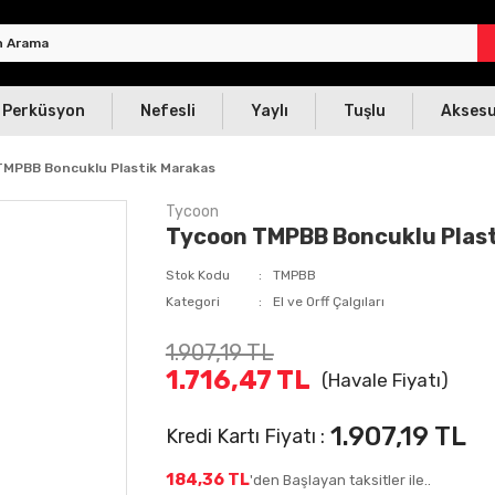
Perküsyon
Nefesli
Yaylı
Tuşlu
Akses
MPBB Boncuklu Plastik Marakas
Tycoon
Tycoon TMPBB Boncuklu Plast
Stok Kodu
TMPBB
Kategori
El ve Orff Çalgıları
1.907,19 TL
1.716,47 TL
(Havale Fiyatı)
1.907,19 TL
Kredi Kartı Fiyatı :
184,36 TL
'den Başlayan taksitler ile..