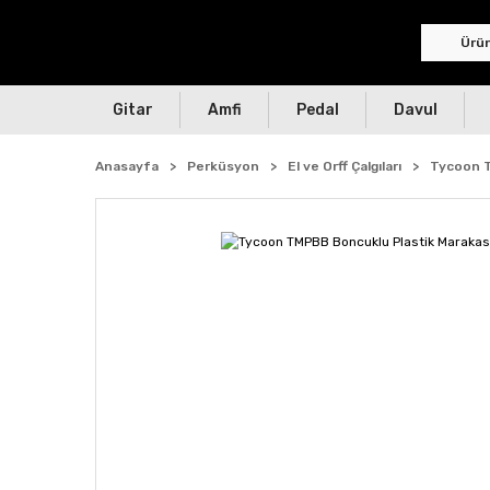
Gitar
Amfi
Pedal
Davul
Anasayfa
Perküsyon
El ve Orff Çalgıları
Tycoon T