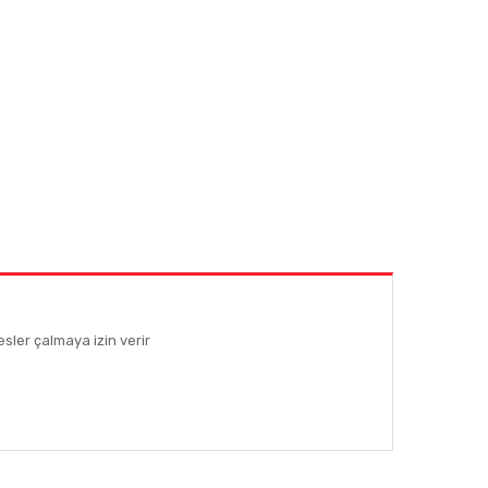
esler çalmaya izin verir
afımıza iletebilirsiniz.