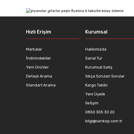
Ürün resmi kalitesiz, bozuk veya görüntülenemiyor.
Ürün açıklamasında eksik bilgiler bulunuyor.
Ürün bilgilerinde hatalar bulunuyor.
Hızlı Erişim
Kurumsal
Ürün fiyatı diğer sitelerden daha pahalı.
Bu ürüne benzer farklı alternatifler olmalı.
Markalar
Hakkımızda
İndirimdekiler
Sanal Tur
Yeni Ürünler
Kurumsal Satış
Detaylı Arama
Sıkça Sorulan Sorular
Standart Arama
Kargo Takibi
Yeni Üyelik
İletişim
0850 305 30 20
bilgi@senkop.com.tr