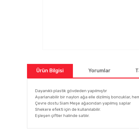
Ürün Bilgisi
Yorumlar
T
Dayanıklı plastik gövdeden yapılmıştır
Ayarlanabilir bir naylon ağa elle dizilmiş boncuklar, he
Çevre dostu Siam Meşe ağacından yapılmış saplar
Shekere efekti için de kullanılabilir.
Eşleşen çiftler halinde satılır.
Bu ürünün fiyat bilgisi, resim, ürün açıklamalarında ve
Görüş ve önerileriniz için teşekkür ederiz.