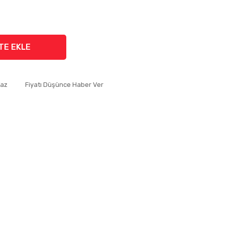
TE EKLE
Yaz
Fiyatı Düşünce Haber Ver