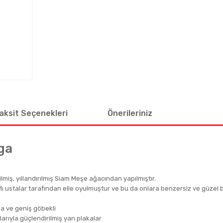
aksit Seçenekleri
Önerileriniz
ga
lmiş, yıllandırılmış Siam Meşe ağacından yapılmıştır.
flı ustalar tarafından elle oyulmuştur ve bu da onlara benzersiz ve güzel
da ve geniş göbekli
larıyla güçlendirilmiş yan plakalar