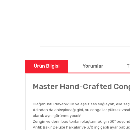
Ürün Bilgisi
Yorumlar
T
Master Hand-Crafted Con
Olağanüstü dayanıklılık ve eşsiz ses sağlayan, elle seçi
Adından da anlaşılacağı gibi, bu conga'lar yüksek vası
olarak aynı görünmeyecek!
Zengin ve derin bas tonları oluşturmak için 30" boyun
Antik Bakır Deluxe halkalar ve 3/8 inç çaplı ayar pabuç