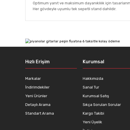
Optimum yanıt ve maksimum dayanıklılık için tasarlanm
Her gövdeyle uyumlu tek sepetli stand dahildir.
Bu ürünün fiyat bilgisi, resim, ürün açıklamalarında ve
Görüş ve önerileriniz için teşekkür ederiz.
Ürün resmi kalitesiz, bozuk veya görüntülenemiyor.
Ürün açıklamasında eksik bilgiler bulunuyor.
Ürün bilgilerinde hatalar bulunuyor.
Hızlı Erişim
Kurumsal
Ürün fiyatı diğer sitelerden daha pahalı.
Bu ürüne benzer farklı alternatifler olmalı.
Markalar
Hakkımızda
İndirimdekiler
Sanal Tur
Yeni Ürünler
Kurumsal Satış
Detaylı Arama
Sıkça Sorulan Sorular
Standart Arama
Kargo Takibi
Yeni Üyelik