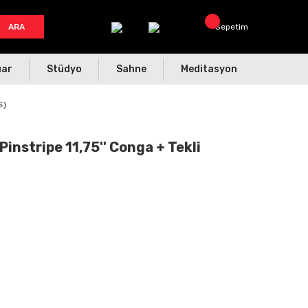
ARA
Sepetim
uar
Stüdyo
Sahne
Meditasyon
S)
nstripe 11,75'' Conga + Tekli