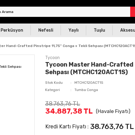
Perküsyon
Nefesli
Yaylı
Tuşlu
Akses
er Hand-Crafted Pinstripe 11,75'' Conga + Tekli Sehpası (MTCHC120ACT1
Tycoon
Tycoon Master Hand-Crafted Pi
Sehpası (MTCHC120ACT1S)
Stok Kodu
MTCHC120ACT1S
Kategori
Tumba Conga
38.763,76 TL
34.887,38 TL
(Havale Fiyatı)
38.763,76 TL
Kredi Kartı Fiyatı :