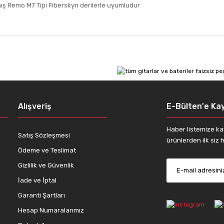
ış Remo M7 Tipi Fiberskyn derilerle uyumludur
 diğer konularda yetersiz gördüğünüz noktaları öneri formunu kullanarak tar
Bu ürüne ilk yorumu siz yapın!
Yorum Yaz
Alışveriş
E-Bülten'e Kay
Haber listemize ka
Satış Sözleşmesi
ürünlerden ilk siz h
Ödeme ve Teslimat
Gizlilik ve Güvenlik
İade ve İptal
Gönder
Garanti Şartları
Hesap Numaralarımız