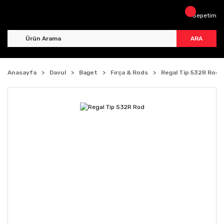
Sepetim
ARA
Anasayfa
Davul
Baget
Fırça & Rods
Regal Tip 532R Rod