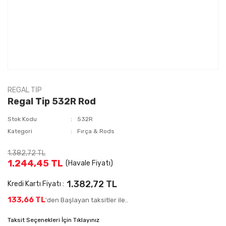
REGAL TİP
Regal Tip 532R Rod
Stok Kodu
532R
Kategori
Fırça & Rods
1.382,72 TL
1.244,45 TL
(Havale Fiyatı)
1.382,72 TL
Kredi Kartı Fiyatı :
133,66 TL
'den Başlayan taksitler ile..
Taksit Seçenekleri İçin Tıklayınız