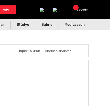
ARA
Sepetim
uar
Stüdyo
Sahne
Meditasyon
Toplam 0 ürün