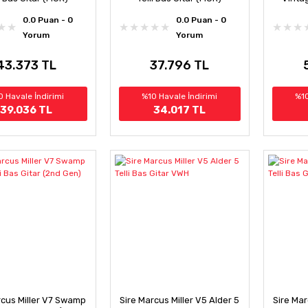
0.0 Puan - 0
0.0 Puan - 0
Yorum
Yorum
43.373 TL
37.796 TL
0 Havale İndirimi
%10 Havale İndirimi
%10
39.036 TL
34.017 TL
rcus Miller V7 Swamp
Sire Marcus Miller V5 Alder 5
Sire Mar