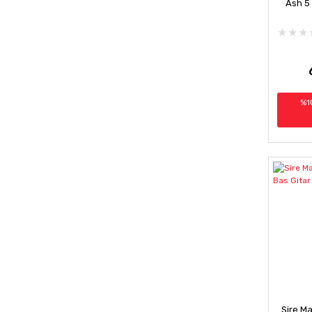
Ash 5 
%1
Sire Ma