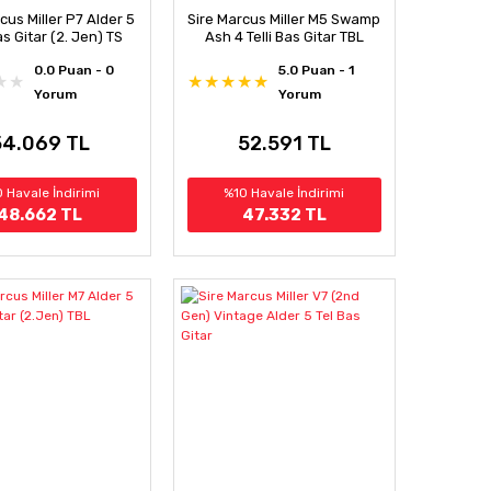
cus Miller P7 Alder 5
Sire Marcus Miller M5 Swamp
as Gitar (2. Jen) TS
Ash 4 Telli Bas Gitar TBL
0.0 Puan - 0
5.0 Puan - 1
Yorum
Yorum
54.069 TL
52.591 TL
 Havale İndirimi
%10 Havale İndirimi
48.662 TL
47.332 TL