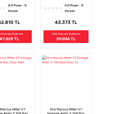
0.0 Puan - 0
0.0 Puan - 0
Yorum
Yorum
52.810 TL
43.373 TL
 Havale İndirimi
%10 Havale İndirimi
47.529 TL
39.036 TL
 Marcus Miller V7
Sire Marcus Miller V7
e Alder 5 Telli Bas
Vintage Alder 5 Telli Bas