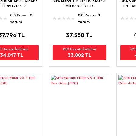
cus Miller P5 Alder 4
Sire Marcus Miller D5 Alder 4
Sire Mar
lli Bas Gitar TS
Telli Bas Gitar TS
Telli B
0.0 Puan - 0
0.0 Puan - 0
Yorum
Yorum
37.796 TL
37.558 TL
0 Havale İndirimi
%10 Havale İndirimi
%10
34.017 TL
33.802 TL