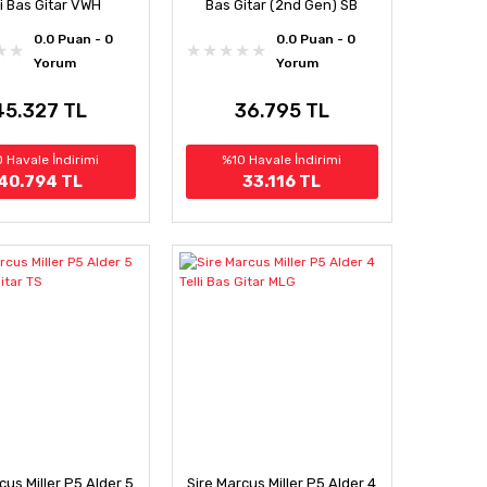
li Bas Gitar VWH
Bas Gitar (2nd Gen) SB
0.0 Puan - 0
0.0 Puan - 0
Yorum
Yorum
45.327 TL
36.795 TL
 Havale İndirimi
%10 Havale İndirimi
40.794 TL
33.116 TL
cus Miller P5 Alder 5
Sire Marcus Miller P5 Alder 4