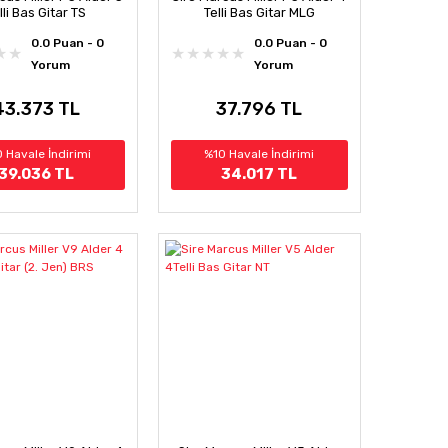
lli Bas Gitar TS
Telli Bas Gitar MLG
0.0 Puan - 0
0.0 Puan - 0
Yorum
Yorum
43.373 TL
37.796 TL
 Havale İndirimi
%10 Havale İndirimi
39.036 TL
34.017 TL