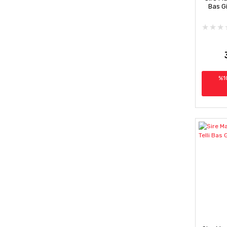
Bas G
%1