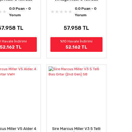
Gitar AWH
Gitar TS
0.0 Puan - 0
0.0 Puan - 0
Yorum
Yorum
57.958 TL
57.958 TL
 Havale İndirimi
%10 Havale İndirimi
52.162 TL
52.162 TL
cus Miller V5 Alder 4
Sire Marcus Miller V3 5 Telli