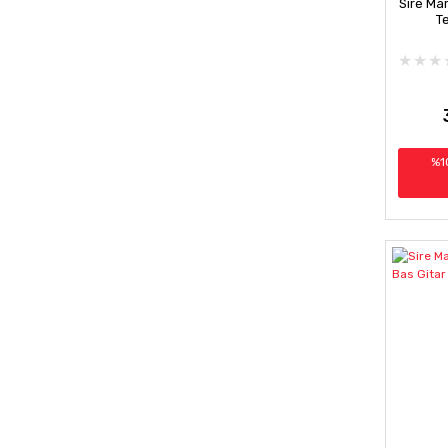
Sire Mar
Te
%1