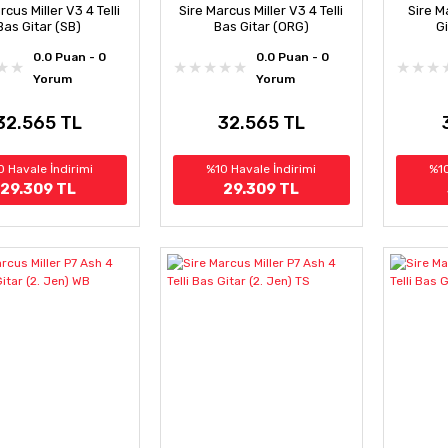
rcus Miller V3 4 Telli
Sire Marcus Miller V3 4 Telli
Sire M
Bas Gitar (SB)
Bas Gitar (ORG)
G
0.0 Puan - 0
0.0 Puan - 0
Yorum
Yorum
32.565 TL
32.565 TL
0 Havale İndirimi
%10 Havale İndirimi
%10
29.309 TL
29.309 TL