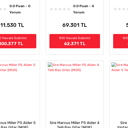
0.0 Puan - 0
0.0 Puan - 0
Yorum
Yorum
111.530 TL
69.301 TL
0 Havale İndirimi
%10 Havale İndirimi
%10
100.377 TL
62.371 TL
cus Miller P5 Alder 5
Sire Marcus Miller P5 Alder 4
Sire
li Bas Gitar (MGR)
Telli Bas Gitar (MGR)
Vintag