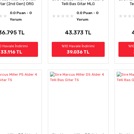
itar (2nd Gen) ORG
Telli Bas Gitar MLG
Te
0.0 Puan - 0
0.0 Puan - 0
Yorum
Yorum
36.795 TL
43.373 TL
0 Havale İndirimi
%10 Havale İndirimi
%10
33.116 TL
39.036 TL