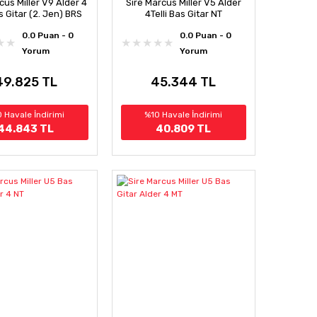
cus Miller V9 Alder 4
Sire Marcus Miller V5 Alder
as Gitar (2. Jen) BRS
4Telli Bas Gitar NT
0.0 Puan - 0
0.0 Puan - 0
Yorum
Yorum
49.825 TL
45.344 TL
 Havale İndirimi
%10 Havale İndirimi
44.843 TL
40.809 TL