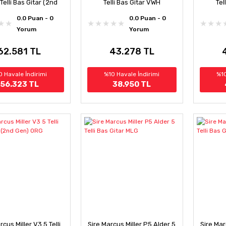
Telli Bas Gitar (2nd
Telli Bas Gitar VWH
Tel
Gen) TS
0.0 Puan - 0
0.0 Puan - 0
Yorum
Yorum
62.581 TL
43.278 TL
0 Havale İndirimi
%10 Havale İndirimi
%10
56.323 TL
38.950 TL
rcus Miller V3 5 Telli
Sire Marcus Miller P5 Alder 5
Sire Mar