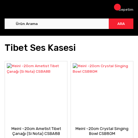
Sepetim
ARA
Tibet Ses Kasesi
Meinl ~20cm Ametist Tibet
Meinl ~20cm Crystal Singing
Çanağı (Si Nota) CSBA8B
Bowl CSB8OM