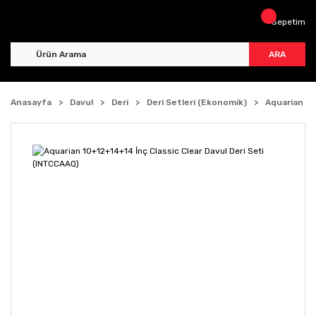
Sepetim
ARA
Anasayfa
Davul
Deri
Deri Setleri (Ekonomik)
Aquarian 10