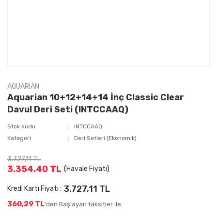
AQUARIAN
Aquarian 10+12+14+14 İnç Classic Clear
Davul Deri Seti (INTCCAAQ)
Stok Kodu
INTCCAAQ
Kategori
Deri Setleri (Ekonomik)
3.727,11 TL
3.354,40 TL
(Havale Fiyatı)
3.727,11 TL
Kredi Kartı Fiyatı :
360,29 TL
'den Başlayan taksitler ile..