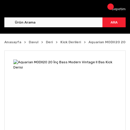
Sepetim
ARA
Anasayfa
Davul
Deri
Kick Derileri
Aquarian MODII20 20 İnç