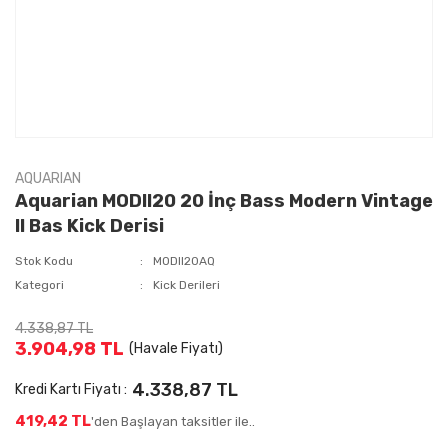
AQUARIAN
Aquarian MODII20 20 İnç Bass Modern Vintage
II Bas Kick Derisi
Stok Kodu
MODII20AQ
Kategori
Kick Derileri
4.338,87 TL
3.904,98 TL
(Havale Fiyatı)
4.338,87 TL
Kredi Kartı Fiyatı :
419,42 TL
'den Başlayan taksitler ile..