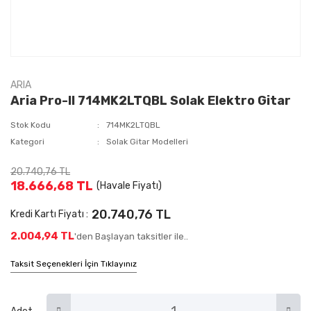
ARIA
Aria Pro-II 714MK2LTQBL Solak Elektro Gitar
Stok Kodu
714MK2LTQBL
Kategori
Solak Gitar Modelleri
20.740,76 TL
18.666,68 TL
(Havale Fiyatı)
20.740,76 TL
Kredi Kartı Fiyatı :
2.004,94 TL
'den Başlayan taksitler ile..
Taksit Seçenekleri İçin Tıklayınız