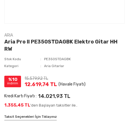
ARIA
Aria Pro II PE350STDAGBK Elektro Gitar HH
RW
Stok Kodu
PE350STDAGBK
Kategori
Aria Gitarlar
15.579,92 TL
%10
12.619,74 TL
indirim
(Havale Fiyatı)
14.021,93 TL
Kredi Kartı Fiyatı :
1.355,45 TL
'den Başlayan taksitler ile..
Taksit Seçenekleri İçin Tıklayınız