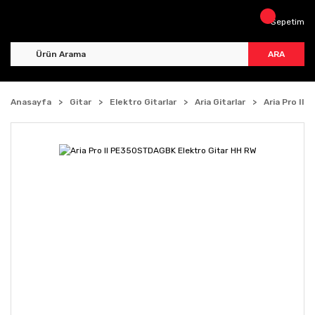
Sepetim
ARA
Anasayfa
Gitar
Elektro Gitarlar
Aria Gitarlar
Aria Pro II