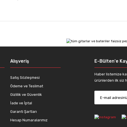
 diğer konularda yetersiz gördüğünüz noktaları öneri formunu kullanarak tar
Alışveriş
E-Bülten'e Kay
Haber listemize ka
Satış Sözleşmesi
engin tonlara sahip. Fiyatı ve performansını deneme şansınız olduğunda ezb
ürünlerden ilk siz h
Ödeme ve Teslimat
Gizlilik ve Güvenlik
İade ve İptal
Gönder
Garanti Şartları
Hesap Numaralarımız