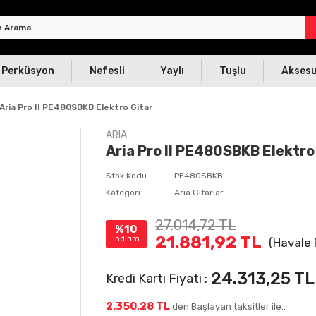
Perküsyon
Nefesli
Yaylı
Tuşlu
Akses
Aria Pro II PE480SBKB Elektro Gitar
ARIA
Aria Pro II PE480SBKB Elektro
Stok Kodu
PE480SBKB
Kategori
Aria Gitarlar
27.014,72 TL
%10
21.881,92 TL
indirim
(Havale 
24.313,25 TL
Kredi Kartı Fiyatı :
2.350,28 TL
'den Başlayan taksitler ile..