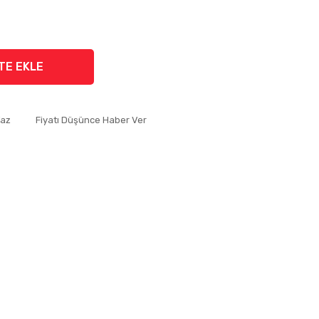
TE EKLE
Yaz
Fiyatı Düşünce Haber Ver