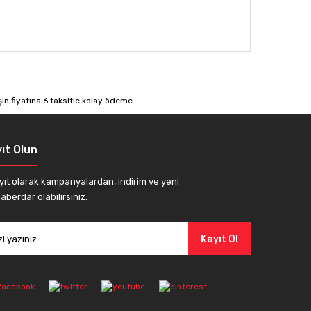
afımıza iletebilirsiniz.
ıt Olun
yıt olarak kampanyalardan, indirim ve yeni
er bozan bir gitar olduğunu fark ediyorsunuz. iki
aberdar olabilirsiniz.
Kayıt Ol