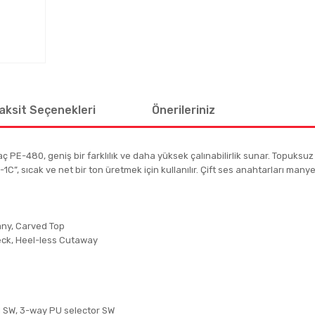
aksit Seçenekleri
Önerileriniz
 PE-480, geniş bir farklılık ve daha yüksek çalınabilirlik sunar. Topuksuz 
1C”, sıcak ve net bir ton üretmek için kullanılır. Çift ses anahtarları many
any, Carved Top
Neck, Heel-less Cutaway
nd SW, 3-way PU selector SW