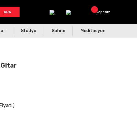
ARA
Sepetim
uar
Stüdyo
Sahne
Meditasyon
 Gitar
Fiyatı)