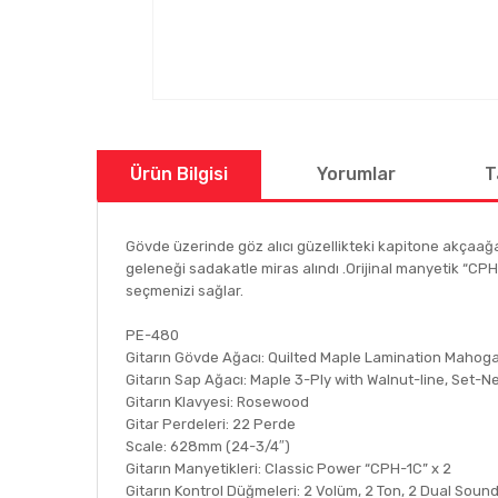
Ürün Bilgisi
Yorumlar
T
Gövde üzerinde göz alıcı güzellikteki kapitone akçaağaç
geleneği sadakatle miras alındı .Orijinal manyetik “CPH-
seçmenizi sağlar.
PE-480
Gitarın Gövde Ağacı: Quilted Maple Lamination Mahog
Gitarın Sap Ağacı: Maple 3-Ply with Walnut-line, Set-
Gitarın Klavyesi: Rosewood
Gitar Perdeleri: 22 Perde
Scale: 628mm (24-3/4″)
Gitarın Manyetikleri: Classic Power “CPH-1C” x 2
Gitarın Kontrol Düğmeleri: 2 Volüm, 2 Ton, 2 Dual Sou