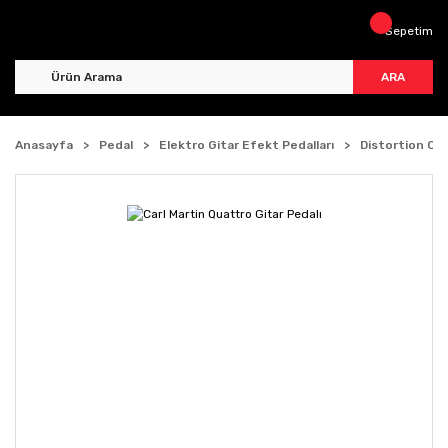
Sepetim
ARA
Anasayfa
Pedal
Elektro Gitar Efekt Pedalları
Distortion Ov