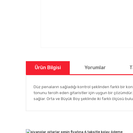
Ürün Bilgisi
Yorumlar
T
Düz penaların sağladığı kontrol şeklinden farklı bir k
tonunu tercih eden gitaristler için uygun bir çözümdür.
sağlar. Orta ve Büyük Boy şeklinde iki farklı ölçüsü bul
Bu ürünün fiyat bilgisi, resim, ürün açıklamalarında ve
Görüş ve önerileriniz için teşekkür ederiz.
Ürün resmi kalitesiz, bozuk veya görüntülenemiyor.