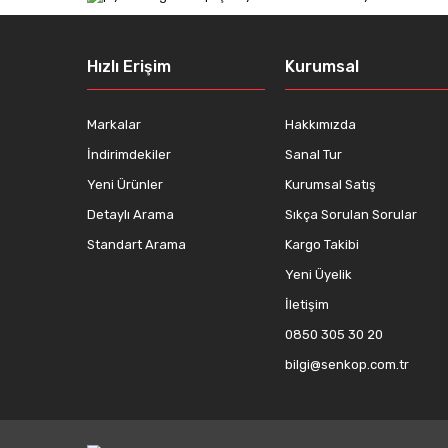
Ürün açıklamasında eksik bilgiler bulunuyor.
Ürün bilgilerinde hatalar bulunuyor.
Hızlı Erişim
Kurumsal
Ürün fiyatı diğer sitelerden daha pahalı.
Bu ürüne benzer farklı alternatifler olmalı.
Markalar
Hakkımızda
İndirimdekiler
Sanal Tur
Yeni Ürünler
Kurumsal Satış
Detaylı Arama
Sıkça Sorulan Sorular
Standart Arama
Kargo Takibi
Yeni Üyelik
İletişim
0850 305 30 20
bilgi@senkop.com.tr