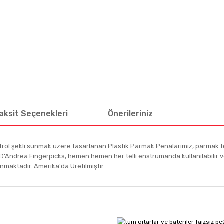
aksit Seçenekleri
Önerileriniz
ontrol şekli sunmak üzere tasarlanan Plastik Parmak Penalarımız, parmak t
D'Andrea Fingerpicks, hemen hemen her telli enstrümanda kullanılabilir ve 
unmaktadır. Amerika'da Üretilmiştir.
 diğer konularda yetersiz gördüğünüz noktaları öneri formunu kullanarak tar
Bu ürüne ilk yorumu siz yapın!
Yorum Yaz