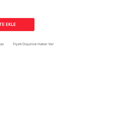
TE EKLE
Yaz
Fiyatı Düşünce Haber Ver