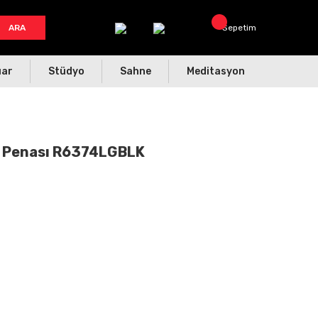
ARA
Sepetim
uar
Stüdyo
Sahne
Meditasyon
k Penası R6374LGBLK