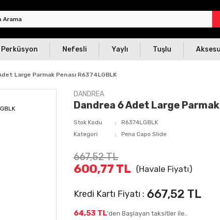
Perküsyon
Nefesli
Yaylı
Tuşlu
Akses
Adet Large Parmak Penası R6374LGBLK
DANDREA
Dandrea 6 Adet Large Parma
Stok Kodu
R6374LGBLK
Kategori
Pena Capo Slide
667,52 TL
600,77 TL
(Havale Fiyatı)
667,52 TL
Kredi Kartı Fiyatı :
64,53 TL
'den Başlayan taksitler ile..