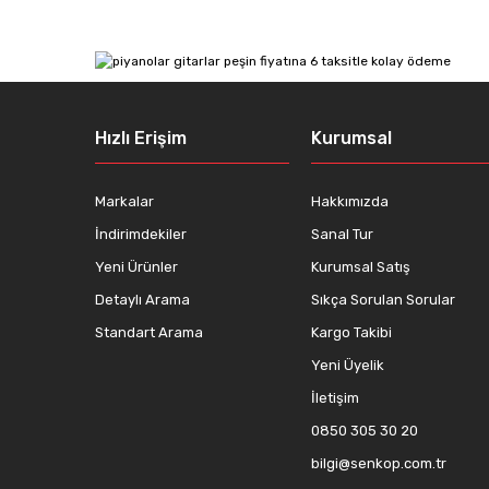
Ürün resmi kalitesiz, bozuk veya görüntülenemiyor.
Ürün açıklamasında eksik bilgiler bulunuyor.
Ürün bilgilerinde hatalar bulunuyor.
Hızlı Erişim
Kurumsal
Ürün fiyatı diğer sitelerden daha pahalı.
Bu ürüne benzer farklı alternatifler olmalı.
Markalar
Hakkımızda
İndirimdekiler
Sanal Tur
Yeni Ürünler
Kurumsal Satış
Detaylı Arama
Sıkça Sorulan Sorular
Standart Arama
Kargo Takibi
Yeni Üyelik
İletişim
0850 305 30 20
bilgi@senkop.com.tr