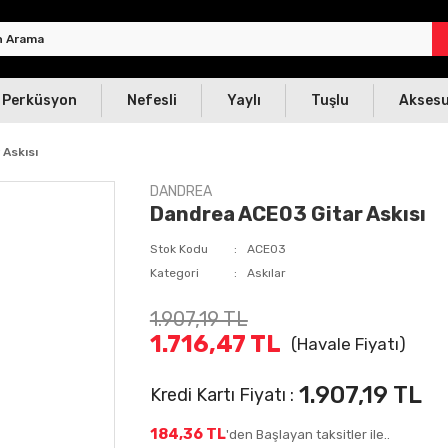
Perküsyon
Nefesli
Yaylı
Tuşlu
Akses
Askısı
DANDREA
Dandrea ACE03 Gitar Askısı
Stok Kodu
ACE03
Kategori
Askılar
1.907,19 TL
1.716,47 TL
(Havale Fiyatı)
1.907,19 TL
Kredi Kartı Fiyatı :
184,36 TL
'den Başlayan taksitler ile..