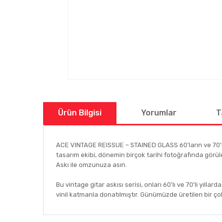
Ürün Bilgisi
Yorumlar
T
ACE VINTAGE REISSUE – STAINED GLASS 60'ların ve 70'ler
tasarım ekibi, dönemin birçok tarihi fotoğrafında görül
Askı ile omzunuza asın.
Bu vintage gitar askısı serisi, onları 60'lı ve 70'li yılla
vinil katmanla donatılmıştır. Günümüzde üretilen bir çok
Bu ürünün fiyat bilgisi, resim, ürün açıklamalarında ve
Görüş ve önerileriniz için teşekkür ederiz.