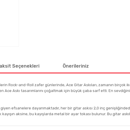
aksit Seçenekleri
Önerileriniz
in Rock-and-Roll zafer günlerinde, Ace Gitar Askıları, zamanın birçok ikon
en Ace Askı tasarımlarını çoğaltmak için büyük çaba sarf etti. En sevdiği
rda giyen efsanelere dayanmaktadır, her bir gitar askısı 2,0 inç genişliğindedi
 kayışın aksine, bu kayışlarda metal bir ayar tokası bulunur. Bu gitar askıl
 diğer konularda yetersiz gördüğünüz noktaları öneri formunu kullanarak tar
Bu ürüne ilk yorumu siz yapın!