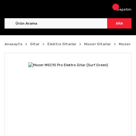
Sepetim
ARA
Anasayfa
Gitar
Elektro Gitarlar
Mooer Gitarlar
Mooer MS