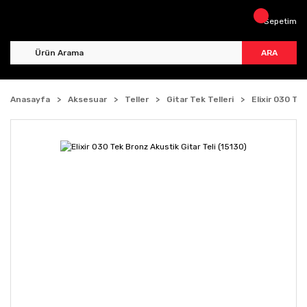
Sepetim
ARA
Anasayfa
Aksesuar
Teller
Gitar Tek Telleri
Elixir 030 Te