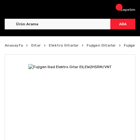
Sepetim
ARA
Anasayfa
Gitar
Elektro Gitarlar
Fujigen Gitarlar
Fujigen 