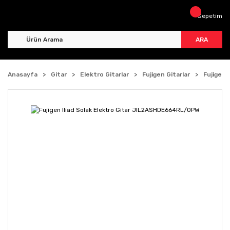
Sepetim
ARA
Anasayfa
Gitar
Elektro Gitarlar
Fujigen Gitarlar
Fujigen 