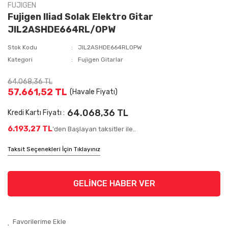
FUJIGEN
Fujigen Iliad Solak Elektro Gitar
JIL2ASHDE664RL/OPW
Stok Kodu
JIL2ASHDE664RLOPW
Kategori
Fujigen Gitarlar
64.068,36 TL
57.661,52 TL
(Havale Fiyatı)
64.068,36 TL
Kredi Kartı Fiyatı :
6.193,27 TL
'den Başlayan taksitler ile..
Taksit Seçenekleri İçin Tıklayınız
GELİNCE HABER VER