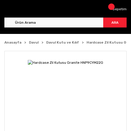
Sepetim
ARA
Anasayfa
Davul
Davul Kutu ve Kılıf
Hardcase Zil Kutusu Gr