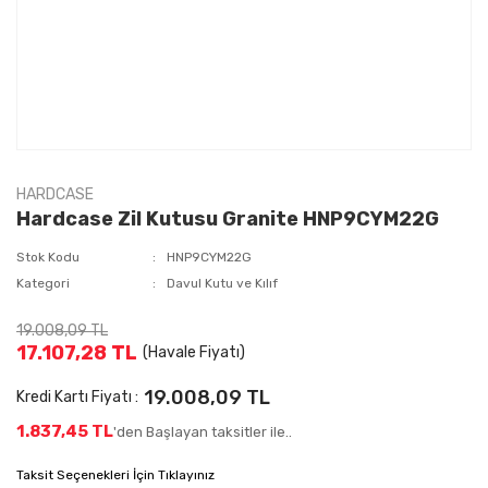
HARDCASE
Hardcase Zil Kutusu Granite HNP9CYM22G
Stok Kodu
HNP9CYM22G
Kategori
Davul Kutu ve Kılıf
19.008,09 TL
17.107,28 TL
(Havale Fiyatı)
19.008,09 TL
Kredi Kartı Fiyatı :
1.837,45 TL
'den Başlayan taksitler ile..
Taksit Seçenekleri İçin Tıklayınız