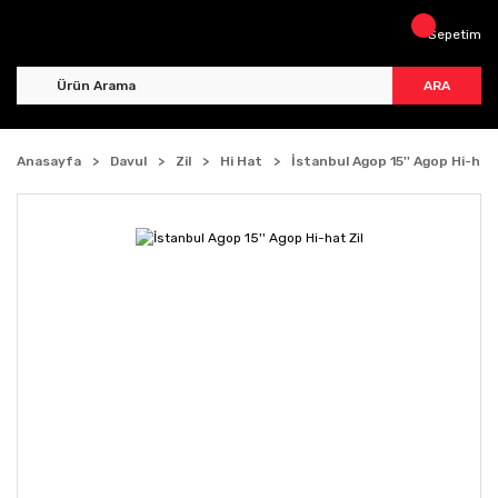
Sepetim
ARA
Anasayfa
Davul
Zil
Hi Hat
İstanbul Agop 15'' Agop Hi-hat 