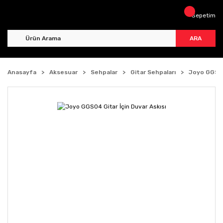
Sepetim
ARA
Anasayfa
Aksesuar
Sehpalar
Gitar Sehpaları
Joyo GGS04 