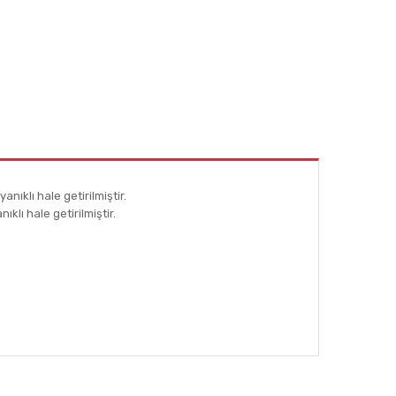
ıklı hale getirilmiştir.
lı hale getirilmiştir.
afımıza iletebilirsiniz.