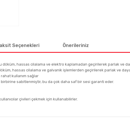
aksit Seçenekleri
Önerileriniz
u döküm, hassas cilalama ve elektro kaplamadan geçirilerek parlak ve dayan
öküm, hassas cilalama ve galvanik işlemlerden geçirilerek parlak ve dayanık
ve rahat kullanım sağlar
e birbirine sabitlenmiştir, bu da çok daha saf bir sesi garanti eder.
ullanıcılar çivileri çekmek için kullanabilirler.
 diğer konularda yetersiz gördüğünüz noktaları öneri formunu kullanarak tar
Bu ürüne ilk yorumu siz yapın!