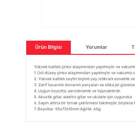
Ürün Bilgisi
Yorumlar
T
Yüksek kaliteli çinko alaşımından yapılmıştır ve vakuml
1. Üst düzey çinko alaşımından yapılmıştır ve vakumlu d
2. Yüksek kaliteli zeytin biçimli yay, istikrarlı esneklik 
3. Zarif tasarımlı donanım parçaları ve silika jel güzelc
4. Uygun boyutta, aerodinamik ve taşınabilirdir.
5. Akustik gitar, elektro gitar ve ukulele için uygundur.
6. Sapın altına bir tırnak çektirmesi takılmıştır, böylece k
7. Boyutlar: 95x73x15mm Ağırlık: 65g
Bu ürünün fiyat bilgisi, resim, ürün açıklamalarında ve
Görüş ve önerileriniz için teşekkür ederiz.