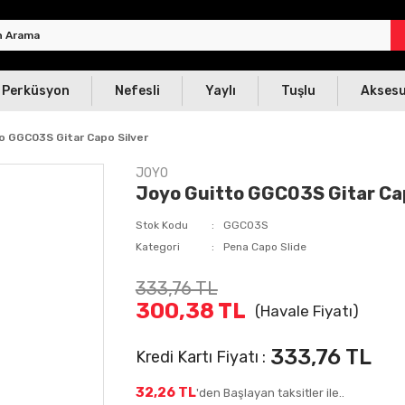
Perküsyon
Nefesli
Yaylı
Tuşlu
Akses
o GGC03S Gitar Capo Silver
JOYO
Joyo Guitto GGC03S Gitar Cap
Stok Kodu
GGC03S
Kategori
Pena Capo Slide
333,76 TL
300,38 TL
(Havale Fiyatı)
333,76 TL
Kredi Kartı Fiyatı :
32,26 TL
'den Başlayan taksitler ile..