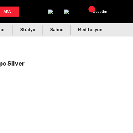
ARA
Sepetim
uar
Stüdyo
Sahne
Meditasyon
o Silver