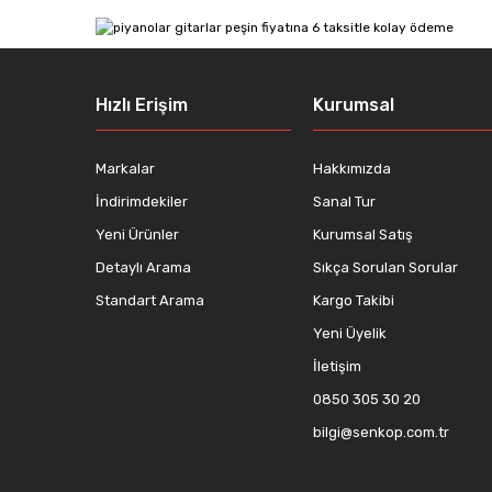
Ürün resmi kalitesiz, bozuk veya görüntülenemiyor.
Ürün açıklamasında eksik bilgiler bulunuyor.
Ürün bilgilerinde hatalar bulunuyor.
Hızlı Erişim
Kurumsal
Ürün fiyatı diğer sitelerden daha pahalı.
Bu ürüne benzer farklı alternatifler olmalı.
Markalar
Hakkımızda
İndirimdekiler
Sanal Tur
Yeni Ürünler
Kurumsal Satış
Detaylı Arama
Sıkça Sorulan Sorular
Standart Arama
Kargo Takibi
Yeni Üyelik
İletişim
0850 305 30 20
bilgi@senkop.com.tr