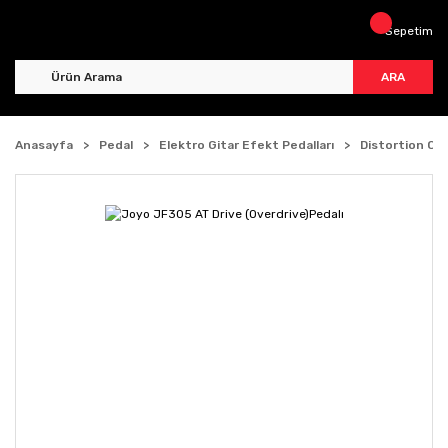
Sepetim
ARA
Anasayfa
Pedal
Elektro Gitar Efekt Pedalları
Distortion Ov