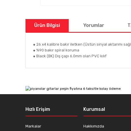
Ürün Bilgisi
Yorumlar
T
● 26 x4 kalibre bakır iletken (Üstün sinyal aktarımı sağl
● %90 bakır spiral koruma
● Black (BK) Dış çapı 6.0mm olan PVC kılıf
Bu ürünün fiyat bilgisi, resim, ürün açıklamalarında ve
Görüş ve önerileriniz için teşekkür ederiz.
Ürün resmi kalitesiz, bozuk veya görüntülenemiyor.
Ürün açıklamasında eksik bilgiler bulunuyor.
Ürün bilgilerinde hatalar bulunuyor.
Hızlı Erişim
Kurumsal
Ürün fiyatı diğer sitelerden daha pahalı.
Bu ürüne benzer farklı alternatifler olmalı.
Markalar
Hakkımızda