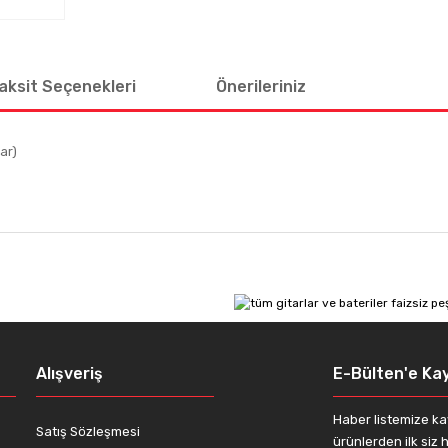
aksit Seçenekleri
Önerileriniz
ar)
 diğer konularda yetersiz gördüğünüz noktaları öneri formunu kullanarak tar
Bu ürüne ilk yorumu siz yapın!
Yorum Yaz
Alışveriş
E-Bülten'e Kay
Haber listemize ka
Satış Sözleşmesi
ürünlerden ilk siz h