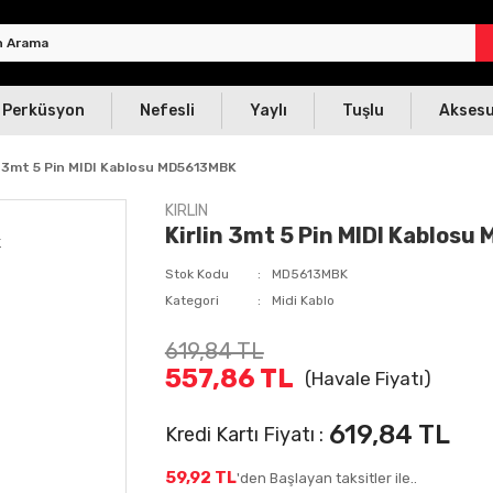
Perküsyon
Nefesli
Yaylı
Tuşlu
Akses
n 3mt 5 Pin MIDI Kablosu MD5613MBK
KIRLIN
Kirlin 3mt 5 Pin MIDI Kablos
Stok Kodu
MD5613MBK
Kategori
Midi Kablo
619,84 TL
557,86 TL
(Havale Fiyatı)
619,84 TL
Kredi Kartı Fiyatı :
59,92 TL
'den Başlayan taksitler ile..