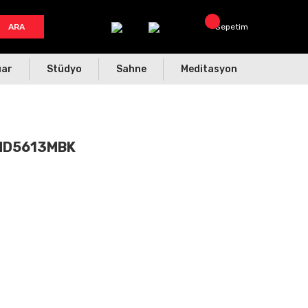
ARA
Sepetim
uar
Stüdyo
Sahne
Meditasyon
u MD5613MBK