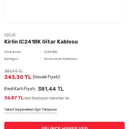
KIRLIN
Kirlin IC241BK Gitar Kablosu
Stok Kodu
IC241BK
Kategori
Enstruman Kabloları
381,44 TL
343,30 TL
(Havale Fiyatı)
381,44 TL
Kredi Kartı Fiyatı :
36,87 TL
'den Başlayan taksitler ile..
Taksit Seçenekleri İçin Tıklayınız
GELİNCE HABER VER