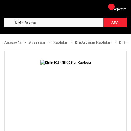
Sepetim
ARA
Anasayfa
Aksesuar
Kablolar
Enstruman Kabloları
Kirlin