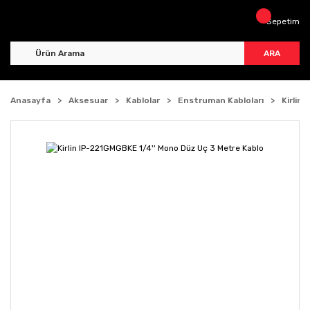
Sepetim
ARA
Anasayfa
Aksesuar
Kablolar
Enstruman Kabloları
Kirlin