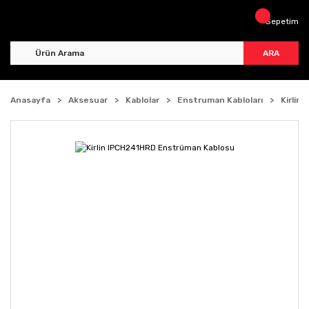
Sepetim
ARA
Anasayfa
Aksesuar
Kablolar
Enstruman Kabloları
Kirlin