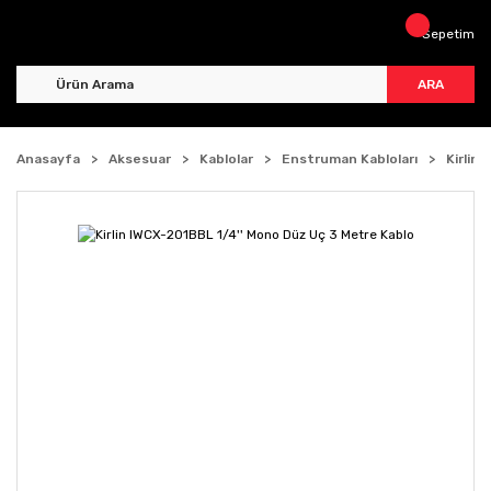
Sepetim
ARA
Anasayfa
Aksesuar
Kablolar
Enstruman Kabloları
Kirlin