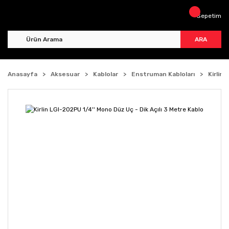
Sepetim
ARA
Anasayfa
Aksesuar
Kablolar
Enstruman Kabloları
Kirlin