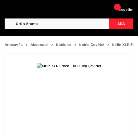
Sepetim
ARA
Anasayfa
Aksesuar
Kablolar
Kablo Çevirici
Kirlin XLR Erke