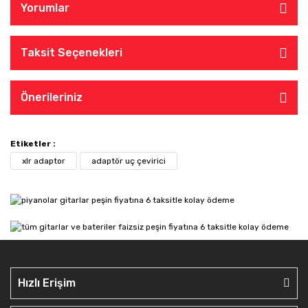
Yorumlar
Taksit Seçenekleri
Önerileriniz
Etiketler :
xlr adaptor
adaptör uç çevirici
Hızlı Erişim