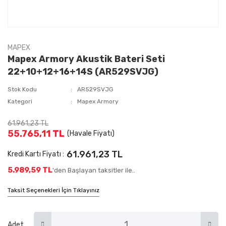
MAPEX
Mapex Armory Akustik Bateri Seti
22+10+12+16+14S (AR529SVJG)
Stok Kodu
AR529SVJG
Kategori
Mapex Armory
61.961,23 TL
55.765,11 TL
(Havale Fiyatı)
61.961,23 TL
Kredi Kartı Fiyatı :
5.989,59 TL
'den Başlayan taksitler ile..
Taksit Seçenekleri İçin Tıklayınız
Adet