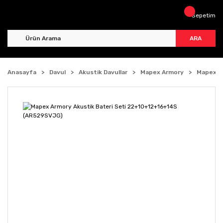
Sepetim
ARA
Anasayfa
Davul
Akustik Davullar
Mapex Armory
Mapex A