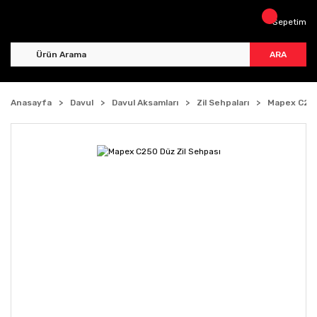
Sepetim
ARA
Anasayfa
Davul
Davul Aksamları
Zil Sehpaları
Mapex C250