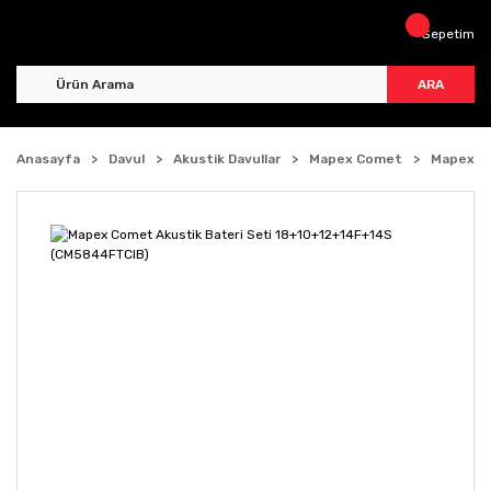
Sepetim
ARA
Anasayfa
Davul
Akustik Davullar
Mapex Comet
Mapex Co