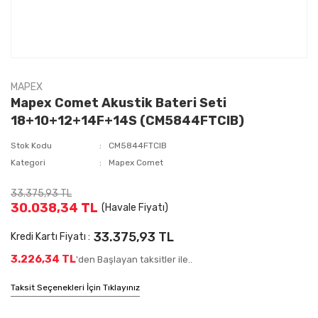
MAPEX
Mapex Comet Akustik Bateri Seti
18+10+12+14F+14S (CM5844FTCIB)
Stok Kodu
CM5844FTCIB
Kategori
Mapex Comet
33.375,93 TL
30.038,34 TL
(Havale Fiyatı)
33.375,93 TL
Kredi Kartı Fiyatı :
3.226,34 TL
'den Başlayan taksitler ile..
Taksit Seçenekleri İçin Tıklayınız