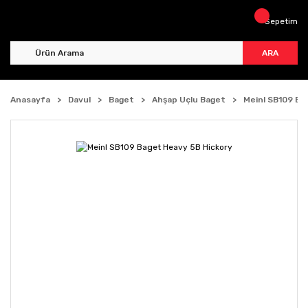
Sepetim
ARA
Anasayfa
Davul
Baget
Ahşap Uçlu Baget
Meinl SB109 Ba