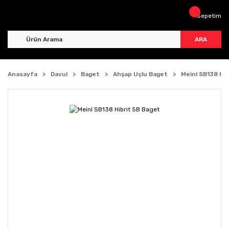
Sepetim
ARA
Anasayfa
Davul
Baget
Ahşap Uçlu Baget
Meinl SB138 Hib