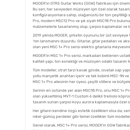
MOOER’ın GTRS Guitar Works (GGW) fabrikası için önemli 
Bu seri, her seviyeden müzisyen için özel olarak tasarl
konfigürasyonlara sahip, olağanüstü bir ton çeşitliliği
Pro, modern MSC12 Pro ve şık siyah MSC18 Pro bulunur. 
malzemelerle tasarlanmış olup, çarpıcı kaplamalar ve b
2019 yılında MOOER, şirketin oyununu bir üst seviyeye taş
'nin lansmanını duyurdu. Gitarlar, gitar pedalları ve ak
olan yeni MSC 1+ Pro serisi elektro gitarlarla meyvesin
MOOER'in MSC 1+ Pro serisi, markadan beklenen ustalıkl
kaliteli yapı, ton esnekliği ve müzisyen odaklı tasarı
Tüm modeller, strat tarzı kavak gövde, cıvatalı sap yapıs
yollu manyetik anahtarı içerir ve tek bobinli MSC-1N 
MSC 1+ Pro ailesinin her üyesi, çeşitli stillere ve bütçe
Serinin en üstünde yer alan MSC18 Pro, onu MSC 1+ Pro'n
olan yükseltilmiş MVT-1 Custom 6 delikli tremolo köprüs
tasarım sunan çarpıcı koyu aurora kaplamasıyla özel ola
Her gitarın kendine özgü estetik özellikleri olsa da, seri
nikel-gümüş perdeler gibi temel özellikler tüm modeller
Genel olarak, MSC 1+ Pro serisi, MOOER'in GGW fabrikası i