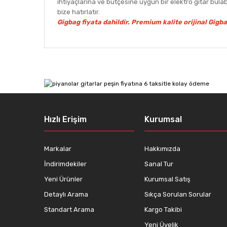
ihtiyaçlarına ve bütçesine uygun bir elektro gitar b
bize hatırlatır.
Gigbag fiyata dahildir.
Premium kalite
orijinal
Gigba
Bu ürünün fiyat bilgisi, resim, ürün açıklamalarında ve
Görüş ve önerileriniz için teşekkür ederiz.
Ürün resmi kalitesiz, bozuk veya görüntülenemiyor.
Ürün açıklamasında eksik bilgiler bulunuyor.
Ürün bilgilerinde hatalar bulunuyor.
Hızlı Erişim
Kurumsal
Ürün fiyatı diğer sitelerden daha pahalı.
Bu ürüne benzer farklı alternatifler olmalı.
Markalar
Hakkımızda
İndirimdekiler
Sanal Tur
Yeni Ürünler
Kurumsal Satış
Detaylı Arama
Sıkça Sorulan Sorular
Standart Arama
Kargo Takibi
Yeni Üyelik