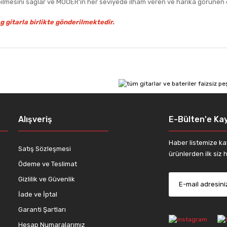
ulabilmesini sağlar ve MOOER'in her seviyede ilham veren ve harika görü
g gitarla birlikte gönderilmektedir.
 diğer konularda yetersiz gördüğünüz noktaları öneri formunu kullanarak tar
Bu ürüne ilk yorumu siz yapın!
Yorum Yaz
Alışveriş
E-Bülten'e Kay
Haber listemize ka
Satış Sözleşmesi
ürünlerden ilk siz h
Ödeme ve Teslimat
Gizlilik ve Güvenlik
İade ve İptal
Gönder
Garanti Şartları
Hesap Numaralarımız