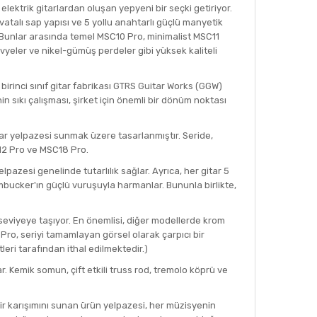
lektrik gitarlardan oluşan yepyeni bir seçki getiriyor.
atalı sap yapısı ve 5 yollu anahtarlı güçlü manyetik
r. Bunlar arasında temel MSC10 Pro, minimalist MSC11
yeler ve nikel-gümüş perdeler gibi yüksek kaliteli
 birinci sınıf gitar fabrikası GTRS Guitar Works (GGW)
n sıkı çalışması, şirket için önemli bir dönüm noktası
tar yelpazesi sunmak üzere tasarlanmıştır. Seride,
C12 Pro ve MSC18 Pro.
lpazesi genelinde tutarlılık sağlar. Ayrıca, her gitar 5
bucker'ın güçlü vuruşuyla harmanlar. Bununla birlikte,
 seviyeye taşıyor. En önemlisi, diğer modellerde krom
Pro, seriyi tamamlayan görsel olarak çarpıcı bir
eri tarafından ithal edilmektedir.)
ar. Kemik somun, çift etkili truss rod, tremolo köprü ve
u bir karışımını sunan ürün yelpazesi, her müzisyenin