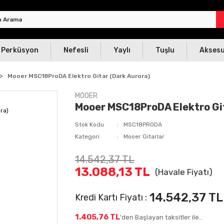
Perküsyon
Nefesli
Yaylı
Tuşlu
Akses
Mooer MSC18ProDA Elektro Gitar (Dark Aurora)
MOOER
Mooer MSC18ProDA Elektro Git
Stok Kodu
MSC18PRODA
Kategori
Mooer Gitarlar
14.542,37 TL
13.088,13 TL
(Havale Fiyatı)
14.542,37 TL
Kredi Kartı Fiyatı :
1.405,76 TL
'den Başlayan taksitler ile..