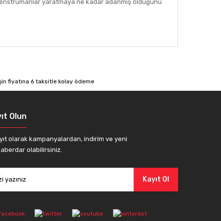
nen enstrümanlar yaratmaya ne kadar adanmış olduğunu
afımıza iletebilirsiniz.
ıt Olun
yıt olarak kampanyalardan, indirim ve yeni
aberdar olabilirsiniz.
Kayıt Ol