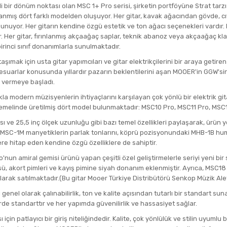
bir dönüm noktası olan MSC 1+ Pro serisi, şirketin portföyüne Strat tarzı e
anmış dört farklı modelden oluşuyor. Her gitar, kavak ağacından gövde, cıv
 sunuyor. Her gitarın kendine özgü estetik ve ton ağacı seçenekleri vardı
Her gitar, fırınlanmış akçaağaç saplar, teknik abanoz veya akçaağaç klav
irinci sınıf donanımlarla sunulmaktadır.
ımak için usta gitar yapımcıları ve gitar elektrikçilerini bir araya getiren
sesuarlar konusunda yıllardır pazarın beklentilerini aşan MOOER'in GGW'sini
i vermeye başladı.
a modern müzisyenlerin ihtiyaçlarını karşılayan çok yönlü bir elektrik gi
m temelinde üretilmiş dört model bulunmaktadır: MSC10 Pro, MSC11 Pro, MS
ı ve 25,5 inç ölçek uzunluğu gibi bazı temel özellikleri paylaşarak, ürün ye
ve MSC-1M manyetiklerin parlak tonlarını, köprü pozisyonundaki MHB-1B hum
lere hitap eden kendine özgü özelliklere de sahiptir.
un amiral gemisi ürünü yapan çeşitli özel geliştirmelerle seriyi yeni bir
ü, akort pimleri ve kayış pimine siyah donanım eklenmiştir. Ayrıca, MSC18 
rak satılmaktadır.(Bu gitar Mooer Türkiye Distribütörü Senkop Müzik Aletl
 genel olarak çalınabilirlik, ton ve kalite açısından tutarlı bir standart sun
de standarttır ve her yapımda güvenilirlik ve hassasiyet sağlar.
çin patlayıcı bir giriş niteliğindedir. Kalite, çok yönlülük ve stilin uyuml