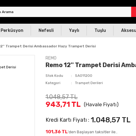
Perküsyon
Nefesli
Yaylı
Tuşlu
Akses
2'' Trampet Derisi Ambassador Hazy Trampet Derisi
REMO
Remo 12'' Trampet Derisi Amb
Stok Kodu
SA011200
Kategori
Trampet Derileri
1.048,57 TL
943,71 TL
(Havale Fiyatı)
1.048,57 TL
Kredi Kartı Fiyatı :
101,36 TL
'den Başlayan taksitler ile..