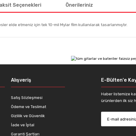
aksit Seçenekleri
Önerileriniz
er elde etmeniz için tek 10-mil Mylar film kullanılarak tasarlanmıştır.
 diğer konularda yetersiz gördüğünüz noktaları öneri formunu kullanarak tar
Bu ürüne ilk yorumu siz yapın!
Yorum Yaz
Alışveriş
E-Bülten'e Kay
Haber listemize ka
Satış Sözleşmesi
ürünlerden ilk siz h
Ödeme ve Teslimat
Gizlilik ve Güvenlik
İade ve İptal
Gönder
Garanti Şartları