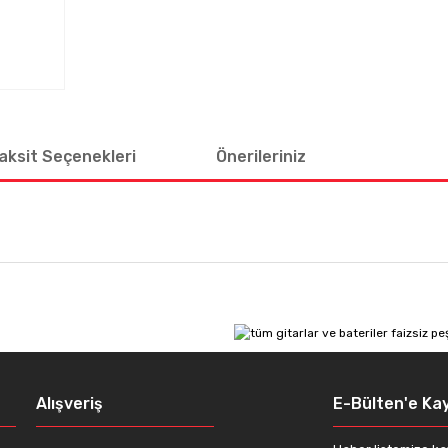
aksit Seçenekleri
Önerileriniz
 diğer konularda yetersiz gördüğünüz noktaları öneri formunu kullanarak tar
Bu ürüne ilk yorumu siz yapın!
Yorum Yaz
Alışveriş
E-Bülten'e Kay