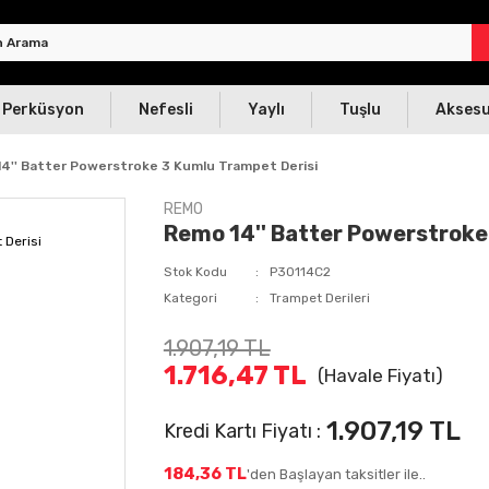
Perküsyon
Nefesli
Yaylı
Tuşlu
Akses
4'' Batter Powerstroke 3 Kumlu Trampet Derisi
REMO
Remo 14'' Batter Powerstroke
Stok Kodu
P30114C2
Kategori
Trampet Derileri
1.907,19 TL
1.716,47 TL
(Havale Fiyatı)
1.907,19 TL
Kredi Kartı Fiyatı :
184,36 TL
'den Başlayan taksitler ile..