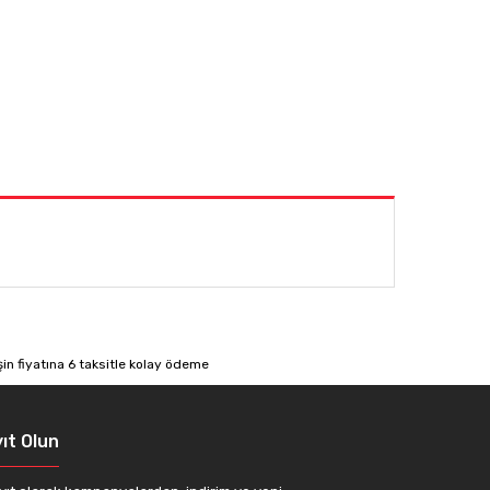
afımıza iletebilirsiniz.
ıt Olun