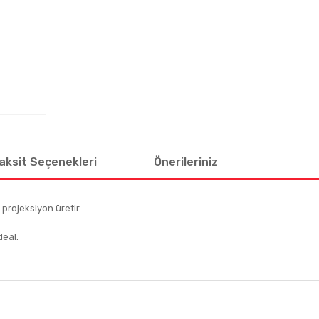
aksit Seçenekleri
Önerileriniz
 projeksiyon üretir.
deal.
 diğer konularda yetersiz gördüğünüz noktaları öneri formunu kullanarak tar
Bu ürüne ilk yorumu siz yapın!