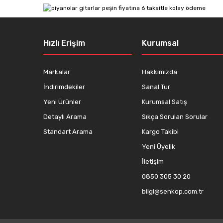
Ürün açıklamasında eksik bilgiler bulunuyor.
Ürün bilgilerinde hatalar bulunuyor.
Hızlı Erişim
Kurumsal
Ürün fiyatı diğer sitelerden daha pahalı.
Bu ürüne benzer farklı alternatifler olmalı.
Markalar
Hakkımızda
İndirimdekiler
Sanal Tur
Yeni Ürünler
Kurumsal Satış
Detaylı Arama
Sıkça Sorulan Sorular
Standart Arama
Kargo Takibi
Yeni Üyelik
İletişim
0850 305 30 20
bilgi@senkop.com.tr