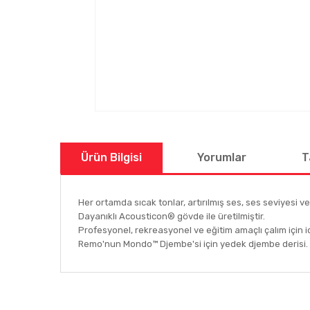
Ürün Bilgisi
Yorumlar
T
Her ortamda sıcak tonlar, artırılmış ses, ses seviyesi ve
Dayanıklı Acousticon® gövde ile üretilmiştir.
Profesyonel, rekreasyonel ve eğitim amaçlı çalım için i
Remo'nun Mondo™ Djembe'si için yedek djembe derisi.
Bu ürünün fiyat bilgisi, resim, ürün açıklamalarında ve
Görüş ve önerileriniz için teşekkür ederiz.
Ürün resmi kalitesiz, bozuk veya görüntülenemiyor.