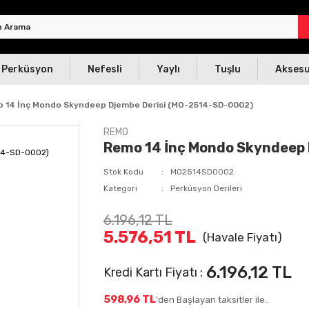
Perküsyon
Nefesli
Yaylı
Tuşlu
Akses
 14 İnç Mondo Skyndeep Djembe Derisi (MO-2514-SD-0002)
REMO
Remo 14 İnç Mondo Skyndeep
Stok Kodu
MO2514SD0002
Kategori
Perküsyon Derileri
6.196,12 TL
5.576,51 TL
(Havale Fiyatı)
6.196,12 TL
Kredi Kartı Fiyatı :
598,96 TL
'den Başlayan taksitler ile..