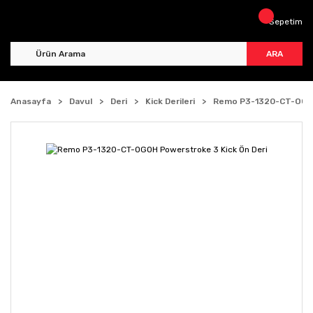
Sepetim
ARA
Anasayfa
Davul
Deri
Kick Derileri
Remo P3-1320-CT-OGOH